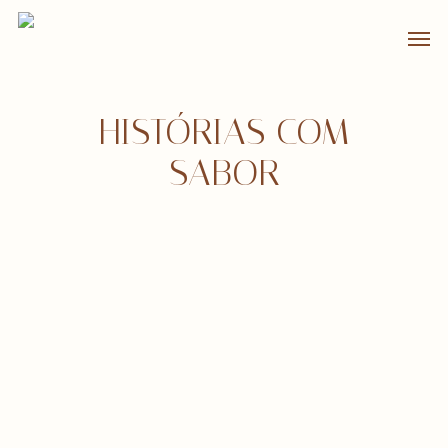
Skip
Men
to
main
content
HISTÓRIAS COM
SABOR