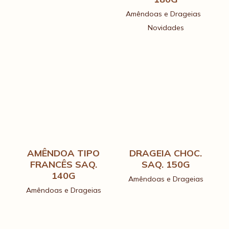
primas de eleição, vão ser o ponto de partida
Amêndoas e Drageias
para muitas histórias em família.
Novidades
AMÊNDOA TIPO
DRAGEIA CHOC.
FRANCÊS SAQ.
SAQ. 150G
140G
Amêndoas e Drageias
Amêndoas e Drageias