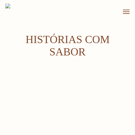
Skip
Men
to
main
content
HISTÓRIAS COM
SABOR