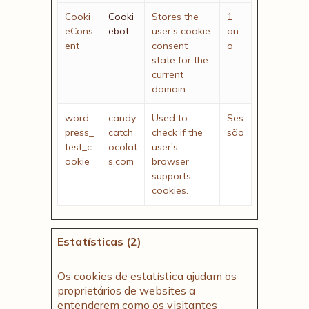
Cooki
Cooki
Stores the
1
eCons
ebot
user's cookie
an
ent
consent
o
state for the
current
domain
word
candy
Used to
Ses
press_
catch
check if the
são
test_c
ocolat
user's
ookie
s.com
browser
supports
cookies.
Estatísticas (2)
Os cookies de estatística ajudam os
proprietários de websites a
entenderem como os visitantes