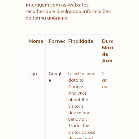
interagem com os websites,
recolhendo e divulgando informações
de forma anónima.
Nome
Fornecedor
Finalidade
Duração
Máxima
de
Armazenamen
_ga
Googl
Used to send
2
e
data to
an
Google
os
Analytics
about the
visitor's
device and
behavior.
Tracks the
visitor across
devices and