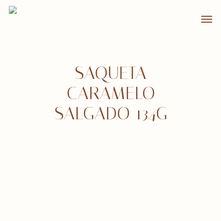
Skip
Men
to
main
content
SAQUETA
CARAMELO
SALGADO 134G