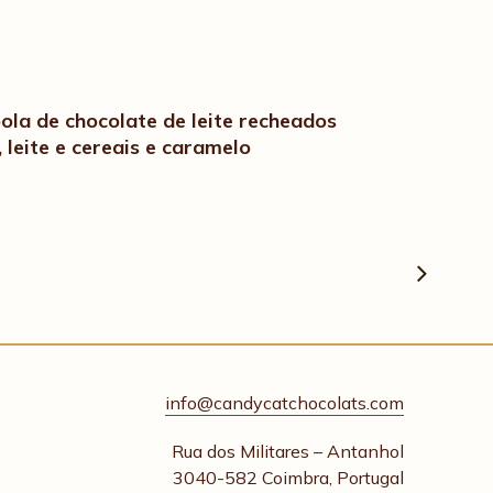
la de chocolate de leite recheados
 leite e cereais e caramelo
 dourada que esconde uma seleção
ons bola, que combina chocolate de
s irresistíveis.
nal – Valores Nutricionais Médios por
info@candycatchocolats.com
2280 KJ / 546 kcal
Rua dos Militares – Antanhol
31,6 g
3040-582 Coimbra, Portugal