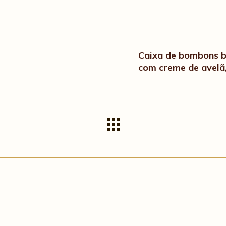
Caixa de bombons bo
com creme de avelã,
Uma elegante caixa
requintada de bomb
qualidade com recheio
Declaração Nutricio
100g
Energia
Lipídos